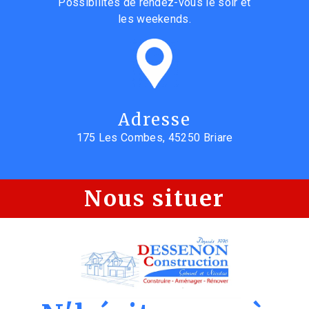
Possibilités de rendez-vous le soir et
les weekends.
Adresse
175 Les Combes, 45250 Briare
Nous situer