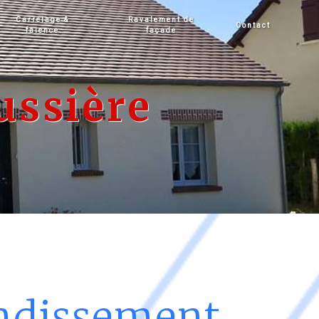
Carrelage &
Ravalement de
Contact
faïence
façade
ussière
ndissement