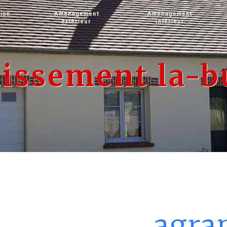
tion
Aménagement
Aménagement
extérieur
intérieur
issement la-b
agra