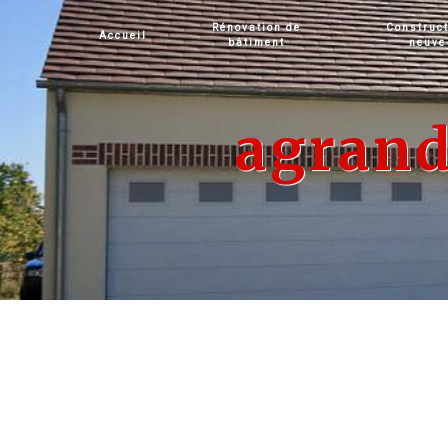
Panneau de gestion des cookies
Rénovation de
Construc
Accueil
bâtiment
neuve
agrand