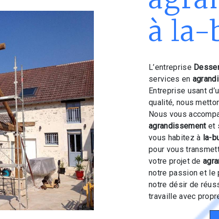
à la-
L’entreprise
Dessen
services en
agrand
Entreprise usant d’
qualité, nous metto
Nous vous accompag
agrandissement
et 
vous habitez à
la-b
pour vous transmet
votre projet de
agr
notre passion et le
notre désir de réuss
travaille avec propre